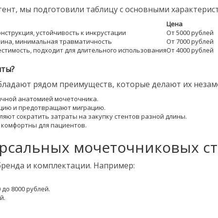
ент, мы подготовили таблицу с основными характерис
Цена
нструкция, устойчивость к инкрустации
От 5000 рублей
лина, минимальная травматичность
От 7000 рублей
стимость, подходит для длительного использования
От 4000 рублей
нты?
ладают рядом преимуществ, которые делают их незам
личной анатомией мочеточника.
ацию и предотвращают миграцию.
ляют сократить затраты на закупку стентов разной длины.
и комфортны для пациентов.
рсальных мочеточниковых с
 бренда и комплектации. Например:
 до 8000 рублей.
й.