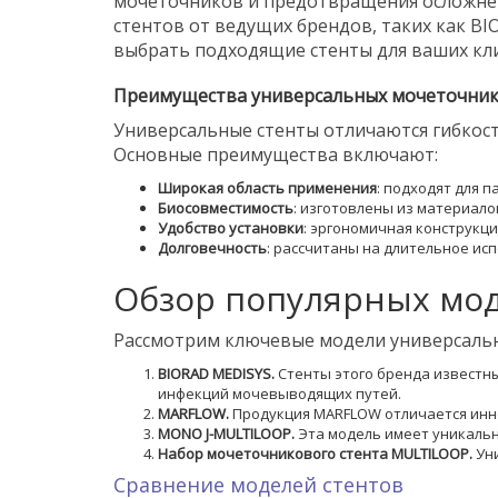
мочеточников и предотвращения осложнен
стентов от ведущих брендов, таких как B
выбрать подходящие стенты для ваших кли
Преимущества универсальных мочеточник
Универсальные стенты отличаются гибкос
Основные преимущества включают:
Широкая область применения
: подходят для 
Биосовместимость
: изготовлены из материало
Удобство установки
: эргономичная конструкци
Долговечность
: рассчитаны на длительное ис
Обзор популярных мод
Рассмотрим ключевые модели универсальн
BIORAD MEDISYS.
Стенты этого бренда известн
инфекций мочевыводящих путей.
MARFLOW.
Продукция MARFLOW отличается инн
MONO J-MULTILOOP.
Эта модель имеет уникальн
Набор мочеточникового стента MULTILOOP.
Уни
Сравнение моделей стентов