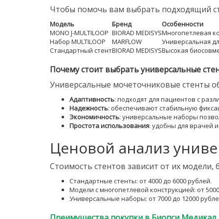
Чтобы помочь вам выбрать подходящий ст
Модель
Бренд
Особенности
MONO J-MULTILOOP
BIORAD MEDISYS
Многопетлевая ко
Набор MULTILOOP
MARFLOW
Универсальная д
Стандартный стент
BIORAD MEDISYS
Высокая биосовме
Почему стоит выбрать универсальные сте
Универсальные мочеточниковые стенты об
Адаптивность
: подходят для пациентов с раз
Надежность
: обеспечивают стабильную фикс
Экономичность
: универсальные наборы позво
Простота использования
: удобны для врачей 
Ценовой анализ униве
Стоимость стентов зависит от их модели,
Стандартные стенты: от 4000 до 6000 рублей.
Модели с многопетлевой конструкцией: от 5000
Универсальные наборы: от 7000 до 12000 рубле
Преимущества покупки в Биопси Медикал