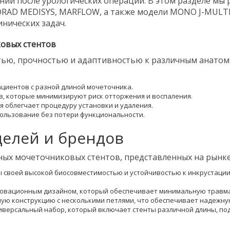
ий после урологических операций. В этом разделе мы
IORAD MEDISYS, MARFLOW, а также модели MONO J-MULT
нических задач.
овых стентов
тью, прочностью и адаптивностью к различным анатом
пациентов с разной длиной мочеточника.
в, которые минимизируют риск отторжения и воспаления.
я облегчает процедуру установки и удаления.
пользование без потери функциональности.
елей и брендов
ых мочеточниковых стентов, представленных на рынке
ы своей высокой биосовместимостью и устойчивостью к инкрустации
овационным дизайном, который обеспечивает минимальную травмат
ую конструкцию с несколькими петлями, что обеспечивает надежн
версальный набор, который включает стенты различной длины, под