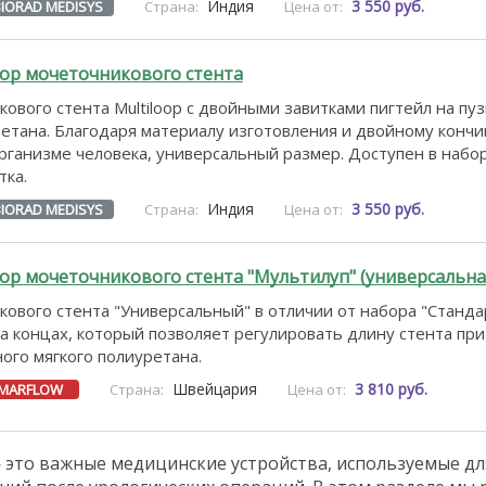
Индия
3 550 руб.
BIORAD MEDISYS
Страна:
Цена от:
ор мочеточникового стента
ового стента Multiloop с двойными завитками пигтейл на пу
ретана. Благодаря материалу изготовления и двойному кончику
организме человека, универсальный размер. Доступен в набо
тка.
Индия
3 550 руб.
BIORAD MEDISYS
Страна:
Цена от:
р мочеточникового стента "Мультилуп" (универсальна
ового стента "Универсальный" в отличии от набора "Станда
 на концах, который позволяет регулировать длину стента при
ого мягкого полиуретана.
Швейцария
3 810 руб.
MARFLOW
Страна:
Цена от:
это важные медицинские устройства, используемые дл