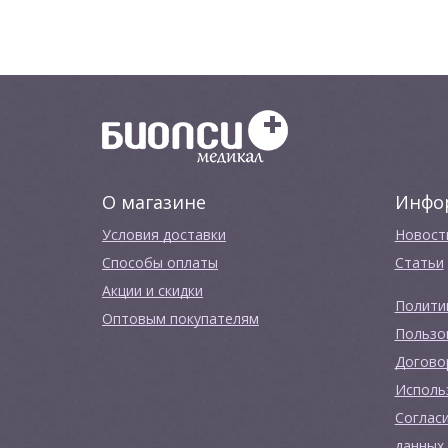
MARFLOW ТЕПЕРЬ В ПРОДАЖЕ
ИНСТРУМЕНТЫ И ОБОР
С ОБОРУДОВАНИЕМ ОТ
О магазине
Инфо
Условия доставки
Новост
Способы оплаты
Cтатьи
Акции и скидки
Полити
Оптовым покупателям
Пользо
Догово
Исполь
Соглас
данных