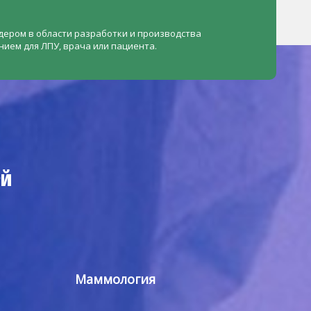
борудовании.
ую на основе инновационных разработок, а также
лидером в области разработки и производства
ую на основе инновационных разработок, а также
ием для ЛПУ, врача или пациента.
ей
Маммология