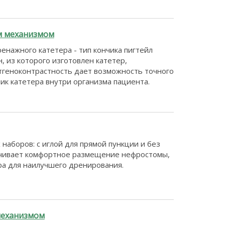
м механизмом
нажного катетера - тип кончика пигтейл
н, из которого изготовлен катетер,
тгеноконтрастность дает возможность точного
к катетера внутри организма пациента.
наборов: с иглой для прямой пункции и без
печивает комфортное размещение нефростомы,
ра для наилучшего дренирования.
механизмом