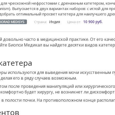
для чрескожной нефростомии с дренажным катетером, кончи
hanism). Выпускается в двух вариантах наборов: с иглой для 
добрать оптимальный просвет катетера для наилучшего дре
Индия
10 900 руб.
BIORAD MEDISYS
Страна:
Цена от:
й довольно часто в медицинской практике. От его каче
сайте Биопси Медикал вы найдете десятки видов катете
катетера
ры используются для выведения мочи искусственным п
 делая его в ряду случаев возможным.
ом после проведения манипуляций или хирургического
 комфортно будет хирургу, не возникнет ли дискомфорт
 в полости почки. На противоположном конце распола
ентов