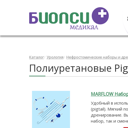
Каталог
Урология
Нефростомические наборы и др
Полиуретановые Pigt
MARFLOW Набор 
Удобный в исполь
(pigtail). Мягки
дренирование. Вы
набор, так и сме