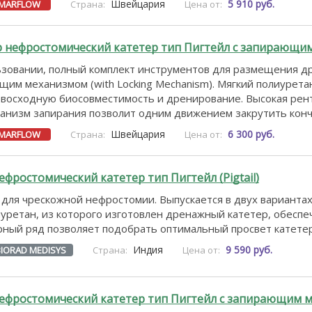
Швейцария
5 910 руб.
MARFLOW
Страна:
Цена от:
нефростомический катетер тип Пигтейл с запирающи
зовании, полный комплект инструментов для размещения дре
ающим механизмом (with Locking Mechanism). Мягкий полиурета
евосходную биосовместимость и дренирование. Высокая рен
низм запирания позволит одним движением закрутить кончи
Швейцария
6 300 руб.
MARFLOW
Страна:
Цена от:
фростомический катетер тип Пигтейл (Pigtail)
для чрескожной нефростомии. Выпускается в двух вариантах 
иуретан, из которого изготовлен дренажный катетер, обес
рный ряд позволяет подобрать оптимальный просвет катете
Индия
9 590 руб.
BIORAD MEDISYS
Страна:
Цена от:
ефростомический катетер тип Пигтейл с запирающим 