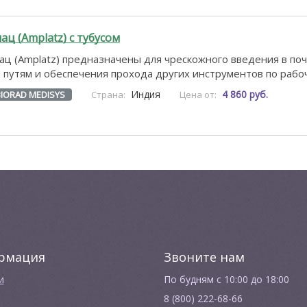
ц (Amplatz) с тубусом
ц (Amplatz) предназначены для чрескожного введения в поч
путям и обеспечения прохода других инструментов по рабоч
Индия
4 860 руб.
BIORAD MEDISYS
Страна:
Цена от:
рмация
Звоните нам
и
По будням с 10:00 до 18:00
8 (800) 222-68-66