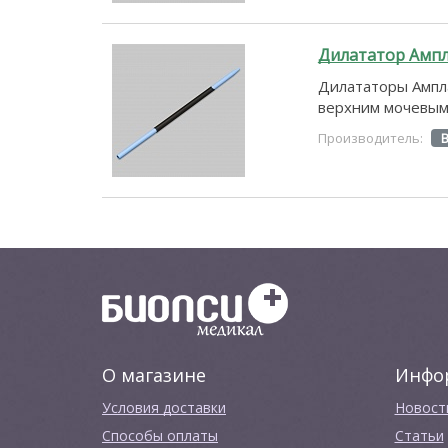
Дилататор Ампла
Дилататоры Ампла
верхним мочевым 
Производитель:
О магазине
Инфо
Условия доставки
Новост
Способы оплаты
Cтатьи