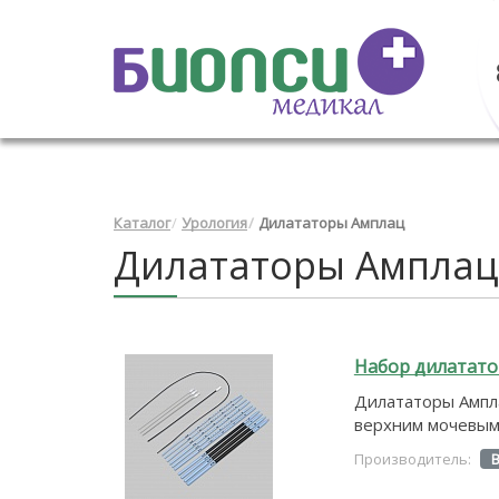
Каталог
Урология
Дилататоры Амплац
Дилататоры Амплац
Набор дилататор
Дилататоры Ампла
верхним мочевым 
Производитель: