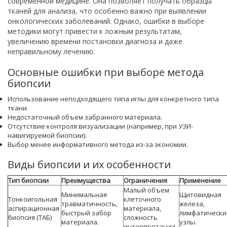
современной медицине. Она позволяет получать образцы
тканей для анализа, что особенно важно при выявлении
онкологических заболеваний. Однако, ошибки в выборе
методики могут привести к ложным результатам,
увеличению времени постановки диагноза и даже
неправильному лечению.
Основные ошибки при выборе метода
биопсии
Использование неподходящего типа иглы для конкретного типа
ткани.
Недостаточный объем забранного материала.
Отсутствие контроля визуализации (например, при УЗИ-
навигируемой биопсии).
Выбор менее информативного метода из-за экономии.
Виды биопсии и их особенности
Тип биопсии
Преимущества
Ограничения
Применение
Малый объем
Минимальная
Щитовидная
Тонкоигольная
клеточного
травматичность,
железа,
аспирационная
материала,
быстрый забор
лимфатически
биопсия (ТАБ)
сложность
материала.
узлы.
интерпретации.