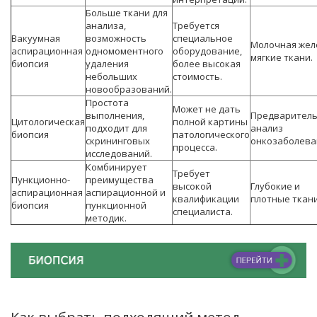
Больше ткани для
анализа,
Требуется
Вакуумная
возможность
специальное
Молочная жел
аспирационная
одномоментного
оборудование,
мягкие ткани.
биопсия
удаления
более высокая
небольших
стоимость.
новообразований.
Простота
Может не дать
выполнения,
Предварител
Цитологическая
полной картины
подходит для
анализ
биопсия
патологического
скрининговых
онкозаболева
процесса.
исследований.
Комбинирует
Требует
Пункционно-
преимущества
высокой
Глубокие и
аспирационная
аспирационной и
квалификации
плотные ткани
биопсия
пункционной
специалиста.
методик.